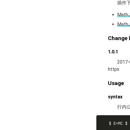
插件下
MathJa
MathJa
Change 
1.0.1
2017
https
Usage
syntax
行内