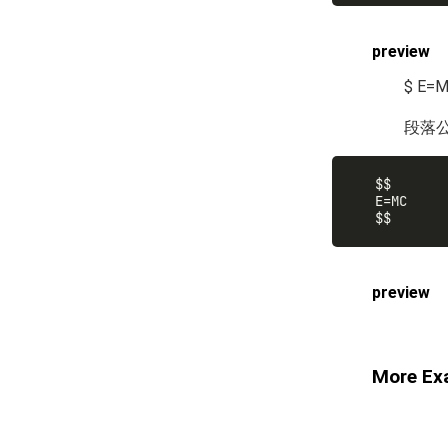
preview
$ E=M
段落
$$

E=MC

preview
More Ex