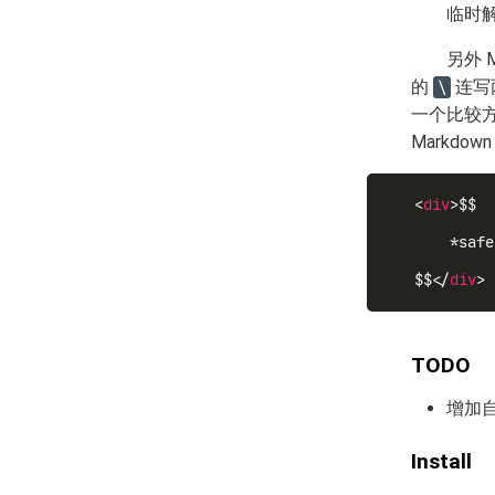
临时
另外 M
的
连写
\
一个比较
Markdo
<
div
>
$$

    *safe
$$
</
div
>
TODO
增加
Install