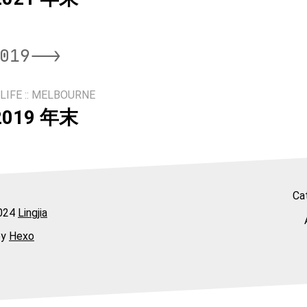
019-->
LIFE
MELBOURNE
019 年末
Ca
024
Lingjia
by
Hexo