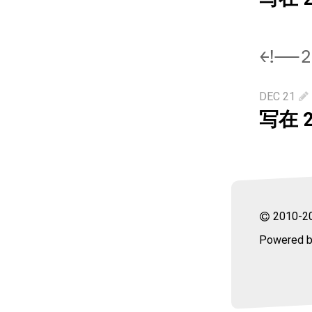
<!--2
DEC 21
写在 2
2010-2
Powered 