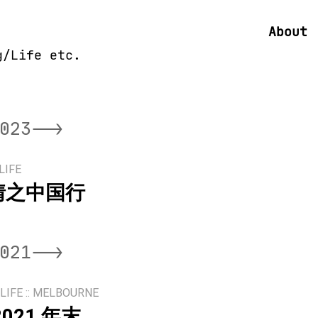
About
g/Life etc.
023-->
LIFE
情之中国行
021-->
LIFE
MELBOURNE
021 年末