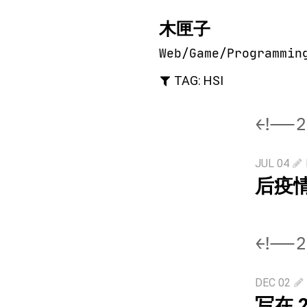
木匣子
Web/Game/Programmin
TAG: HSI
<!--2
JUL 04
后疫
<!--2
DEC 02
写在 2