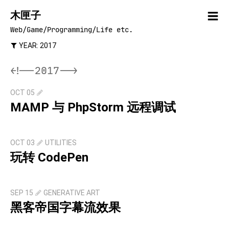
木匣子
Web/Game/Programming/Life etc.
YEAR: 2017
<!--2017-->
OCT 05
MAMP 与 PhpStorm 远程调试
OCT 03
UTILITIES
玩转 CodePen
SEP 15
GENERATIVE ART
黑客帝国字幕流效果